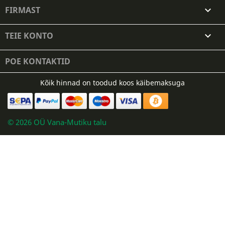
FIRMAST

TEIE KONTO

POE KONTAKTID
Kõik hinnad on toodud koos käibemaksuga
© 2026 OÜ Vana-Mutiku talu