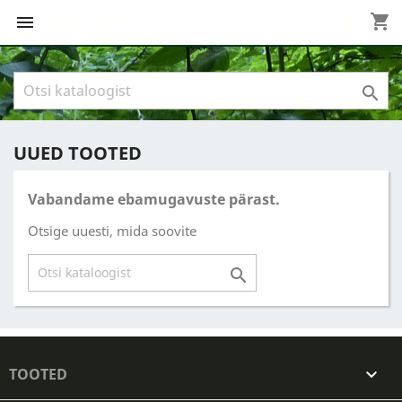
Boreal Garden
shopping_cart



UUED TOOTED
Vabandame ebamugavuste pärast.
Otsige uuesti, mida soovite

TOOTED
