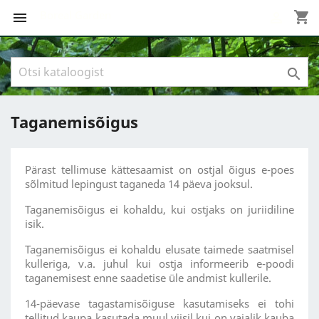
Boreal Garden
shopping_cart



Taganemisõigus
Pärast tellimuse kättesaamist on ostjal õigus e-poes
sõlmitud lepingust taganeda 14 päeva jooksul.
Taganemisõigus ei kohaldu, kui ostjaks on juriidiline
isik.
Taganemisõigus ei kohaldu elusate taimede saatmisel
kulleriga, v.a. juhul kui ostja informeerib e-poodi
taganemisest enne saadetise üle andmist kullerile.
14-päevase tagastamisõiguse kasutamiseks ei tohi
tellitud kaupa kasutada muul viisil kui on vajalik kauba