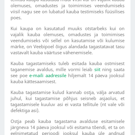
olemuses, omadustes ja toimimises veendumiseks
viisil nagu see on lubatud kauba testimiseks füüsilises
poes.
Kui kaupa on kasutatud muuks otstarbeks kui on
vajalik kauba olemuses, omadustes ja toimimises
veendumiseks või sellel on kasutamise või kulumise
märke, on Veebipoel õigus alandada tagastatavat tasu
vastavalt kauba väärtuse vähenemisele.
Kauba tagastamiseks tuleb esitada kauba ostmisest
taganemise avaldus, mille vormi leiab
siit
ning saata
see poe
e-maili aadressile
hiljemalt 14 päeva jooksul
kauba kättesaamisest.
Kauba tagastamise kulud kannab ostja, välja arvatud
juhul, kui tagastamise põhjus seisneb asjaolus, et
tagastamisele kuuluv asi ei vasta tellitule (nt vale või
defektiga asi).
Ostja peab kauba tagastama avalduse esitamisele
järgneva 14 päeva jooksul või esitama tõendi, et ta on
eelnimetatud perioodi jooksul kauba üle andnud