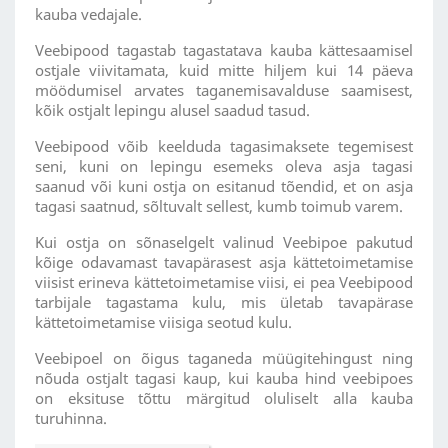
kauba vedajale.
Veebipood tagastab tagastatava kauba kättesaamisel
ostjale viivitamata, kuid mitte hiljem kui 14 päeva
möödumisel arvates taganemisavalduse saamisest,
kõik ostjalt lepingu alusel saadud tasud.
Veebipood võib keelduda tagasimaksete tegemisest
seni, kuni on lepingu esemeks oleva asja tagasi
saanud või kuni ostja on esitanud tõendid, et on asja
tagasi saatnud, sõltuvalt sellest, kumb toimub varem.
Kui ostja on sõnaselgelt valinud Veebipoe pakutud
kõige odavamast tavapärasest asja kättetoimetamise
viisist erineva kättetoimetamise viisi, ei pea Veebipood
tarbijale tagastama kulu, mis ületab tavapärase
kättetoimetamise viisiga seotud kulu.
Veebipoel on õigus taganeda müügitehingust ning
nõuda ostjalt tagasi kaup, kui kauba hind veebipoes
on eksituse tõttu märgitud oluliselt alla kauba
turuhinna.