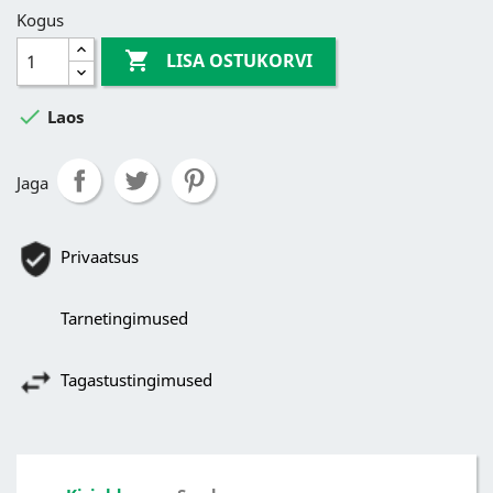
Kogus

LISA OSTUKORVI

Laos
Jaga
Privaatsus
Tarnetingimused
Tagastustingimused