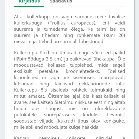
Kirjeldus
Saadavus
Altai kullerkupp on väga sarnane meie tavalise
kullerkupuga (Trollius europaeus), ent veidi
suurema ja tumedama õiega. Ka taim ise on
suurem ja tihedam ning rohkemate (kuni 20)
õievartega. Lehed on sõrmjalt lõhestunud.
Kullerkupu õied on ümarad nagu väikesed pallid
(läbimõõduga 3-5 cm) ja paiknevad ühekaupa. Õie
moodustavad kollased tupplehed, mida sageli
ekslikult peetakse kroonlehtedeks. Tõelised
kroonlehed on aga õie sisemuses, märgatavalt
kitsamad ning täidavad nektaariumide rolli.
Kullerkupu õis sisaldab rohkelt tolmukaid ning
mitut emakat. Õitsemise ajal õis klassikaliselt ei
avane, see kaitseb õietolmu niiskuse eest ning aitab
hoida õies soojust, mis on tolmeldavatele
putukatele suurepäraseks koduks. Levimist
soodustab viljade (kukrud) tipus olev konksuke,
mille abil end möödujate külge haakida.
Kasvab peamiselt niisketel niitudel ja