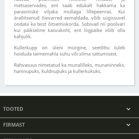
metsaservades, ent saab edukalt hakkama ka
parasniiske viljaka mullaga lillepeenras. Kui
äraõitsenud õievarred eemaldada, võib sügissuvel
oodata ka teist õitsemiskorda. Sobivad nii poolvari
kui päikseline kasvukoht, ent liigpäike võib olla
kahjulik.
Kullerkupp on üleni mürgine, seetõttu tuleb
hoiduda taimemahla suhu või silma sattumisest.
Rahvasuus nimetatud ka munalilleks, munaninneks,
haninupuks, kuldnupuks ja kullerkukuks.
TOOTED

FIRMAST
